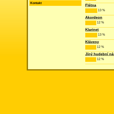
Kontakt
Flétna
13 %
Akordeon
12 %
Klarinet
13 %
Klávesy
12 %
Jíný hudební ná
12 %