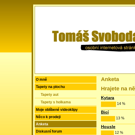
Anketa
O mně
Tapety na plochu
Hrajete na n
Tapety aut
Kytara
Tapety s holkama
14 %
Moje oblíbené videoklipy
Bicí
Něco k prodeji
13 %
Anketa
Housle
Diskusní forum
12 %